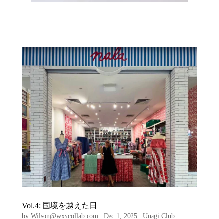
Vol.4: 国境を越えた日
by
Wilson@wxycollab.com
|
Dec 1, 2025
|
Unagi Club