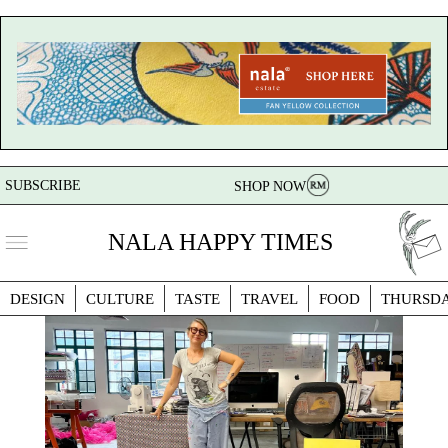
SUBSCRIBE
SHOP NOW
NALA HAPPY TIMES
DESIGN
CULTURE
TASTE
TRAVEL
FOOD
THURSD