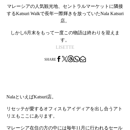
マレーシアの人気観光地、セントラルマーケットに隣接
するKatsuri Walkで長年一際輝きを放っていたNala Katsuri
店。
しかし6月末をもって一度この物語は終わりを迎えま
す。
LISETTE




SHARE
NalaといえばKatsuri店。
リセッテが愛するオフィスもアイディアを出し合うアト
リエもここにあります。
マレーシア在住の方の中には毎年11月に行われるセール