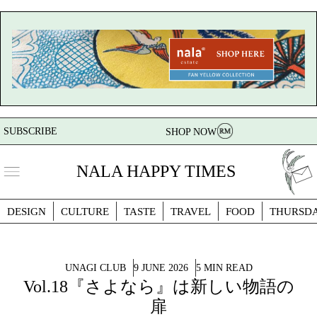
SUBSCRIBE
SHOP NOW
NALA HAPPY TIMES
DESIGN
CULTURE
TASTE
TRAVEL
FOOD
THURSD
UNAGI CLUB
9 JUNE 2026
5 MIN READ
Vol.18『さよなら』は新しい物語の
扉